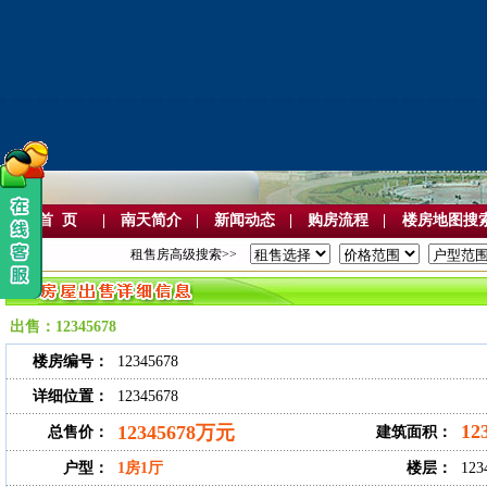
首 页
|
南天简介
|
新闻动态
|
购房流程
|
楼房地图搜
租售房高级搜索>>
出售：12345678
楼房编号：
12345678
详细位置：
12345678
12
12345678万元
总售价：
建筑面积：
户型：
1房1厅
楼层：
123