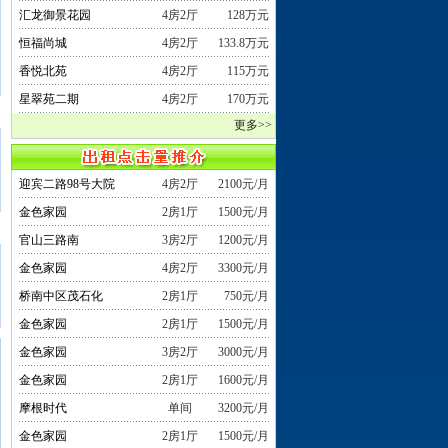
汇龙御景花园
4房2厅
128万元
恒福尚城
4房2厅
133.8万元
香悦北苑
4房2厅
115万元
星翠苑二期
4房2厅
170万元
更多>>
迎宾二路98号大院
4房2厅
2100元/月
金色家园
2房1厅
1500元/月
官山三路南
3房2厅
1200元/月
金色家园
4房2厅
3300元/月
桥南中区茂石化
2房1厅
750元/月
金色家园
2房1厅
1500元/月
金色家园
3房2厅
3000元/月
金色家园
2房1厅
1600元/月
摩根时代
单间
3200元/月
金色家园
2房1厅
1500元/月