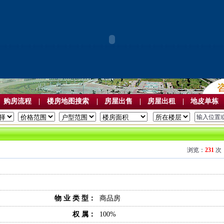
购房流程
|
楼房地图搜索
|
房屋出售
|
房屋出租
|
地皮单栋
浏览：
231
物 业 类 型：
商品房
权 属：
100%