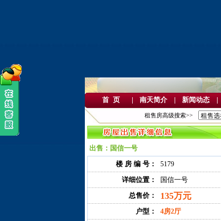
首 页
|
南天简介
|
新闻动态
|
租售房高级搜索>>
出售：国信一号
楼 房 编 号：
5179
详细位置：
国信一号
135万元
总售价：
户型：
4房2厅