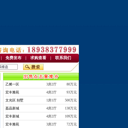
|
免费发布
|
求购查看
|
联系我们
乙烯一区
3房2厅
80万元
次
宏丰雅苑
4房2厅
93万元
文光区 别墅
1房1厅
500万元
荔晶新城
4房2厅
138万元
宏丰新城
4房2厅
109万元
宏丰雅苑
3房2厅
72万元