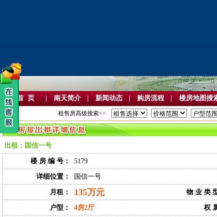
首 页
|
南天简介
|
新闻动态
|
购房流程
|
楼房地图搜
租售房高级搜索>>
出租：国信一号
楼 房 编 号：
5179
详细位置：
国信一号
135万元
月租：
物 业 类 
户型：
4房2厅
权 