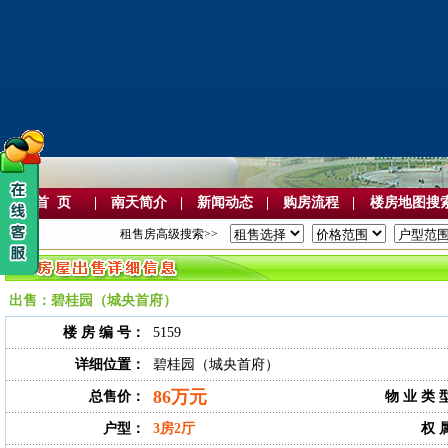
首 页
|
南天简介
|
新闻动态
|
购房流程
|
楼房地图搜
租售房高级搜索>>
出售：碧桂园（城央首府）
楼 房 编 号：
5159
详细位置：
碧桂园（城央首府）
86万元
总售价：
物 业 类 
户型：
3房2厅
权 