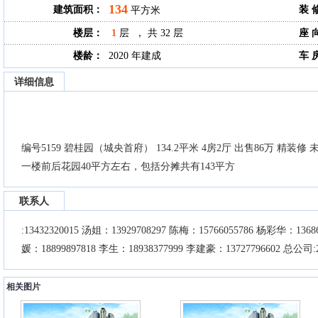
134
建筑面积：
装 
平方米
楼层：
1
层 ， 共 32 层
座 
楼龄：
2020 年建成
车 
详细信息
编号5159 碧桂园（城央首府） 134.2平米 4房2厅 出售86万 精
一楼前后花园40平方左右，包括分摊共有143平方
联系人
:13432320015 汤姐：13929708297 陈梅：15766055786 杨彩华：13
媛：18899897818 李生：18938377999 李建豪：13727796602 总公司:2
相关图片