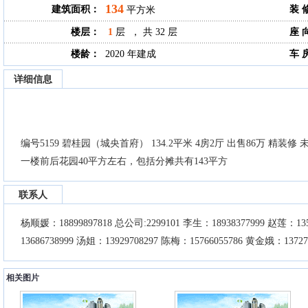
134
建筑面积：
装 
平方米
楼层：
1
层 ， 共 32 层
座 
楼龄：
2020 年建成
车 
详细信息
编号5159 碧桂园（城央首府） 134.2平米 4房2厅 出售86万 精
一楼前后花园40平方左右，包括分摊共有143平方
联系人
杨顺媛：18899897818 总公司:2299101 李生：18938377999 赵莲：135
13686738999 汤姐：13929708297 陈梅：15766055786 黄金娥：1372
相关图片