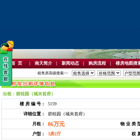
首 页
|
南天简介
|
新闻动态
|
购房流程
|
楼房地图搜
租售房高级搜索>>
出租：碧桂园（城央首府）
楼 房 编 号：
5159
详细位置：
碧桂园（城央首府）
86万元
月租：
物 业 类 
户型：
3房2厅
权 