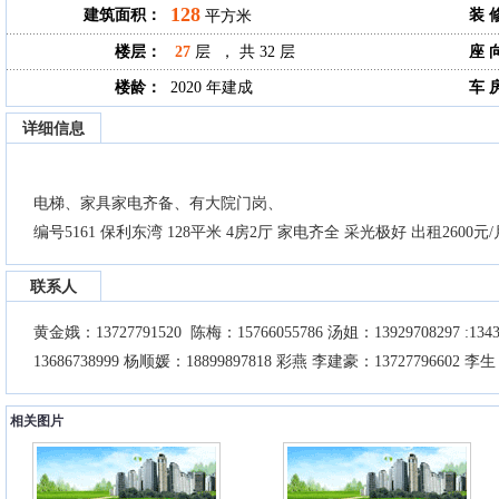
128
建筑面积：
装 
平方米
楼层：
27
层 ， 共 32 层
座 
楼龄：
2020 年建成
车 
详细信息
电梯、家具家电齐备、有大院门岗、
编号5161 保利东湾 128平米 4房2厅 家电齐全 采光极好 出租2600元/
联系人
黄金娥：13727791520 陈梅：15766055786 汤姐：13929708297 :134
13686738999 杨顺媛：18899897818 彩燕 李建豪：13727796602 李生：
相关图片