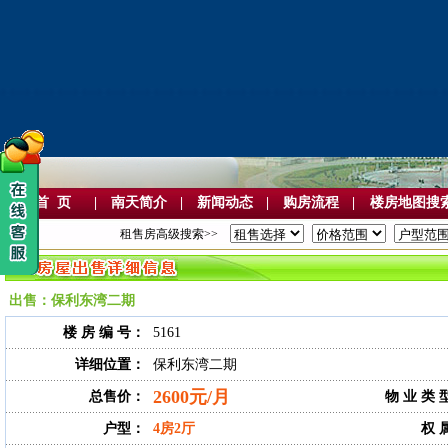
首 页
|
南天简介
|
新闻动态
|
购房流程
|
楼房地图搜
租售房高级搜索>>
出售：保利东湾二期
楼 房 编 号：
5161
详细位置：
保利东湾二期
2600元/月
总售价：
物 业 类 
户型：
4房2厅
权 