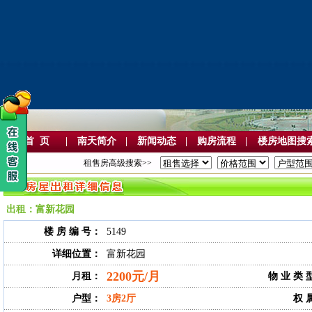
首 页
|
南天简介
|
新闻动态
|
购房流程
|
楼房地图搜
租售房高级搜索>>
出租：富新花园
楼 房 编 号：
5149
详细位置：
富新花园
2200元/月
月租：
物 业 类 
户型：
3房2厅
权 