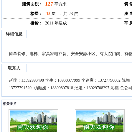
127
建筑面积：
装 
平方米
楼层：
15
层 ， 共 23 层
座 
楼龄：
2011 年建成
车 
详细信息
简单装修、电梯、家具家电齐备、安全安静小区、有大院门岗、有
联系人
赵莲：13592993498 李生：18938377999 李建豪：13727796602 陈梅：1
13727791520 杨顺媛：18899897818 汤姐：13929708297 彩燕 总公司:
相关图片