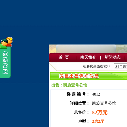
首 页
|
南天简介
|
新闻动态
|
租售房高级搜索>>
出售：凯旋壹号公馆
楼 房 编 号：
4812
详细位置：
凯旋壹号公馆
52万元
总售价：
户型：
2房2厅