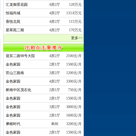
汇龙御景花园
4房2厅
128万元
恒福尚城
4房2厅
133.8万元
香悦北苑
4房2厅
115万元
星翠苑二期
4房2厅
170万元
更多>>
迎宾二路98号大院
4房2厅
2100元/月
金色家园
2房1厅
1500元/月
官山三路南
3房2厅
1200元/月
金色家园
4房2厅
3300元/月
桥南中区茂石化
2房1厅
750元/月
金色家园
2房1厅
1500元/月
金色家园
3房2厅
3000元/月
金色家园
2房1厅
1600元/月
摩根时代
单间
3200元/月
金色家园
2房1厅
1500元/月