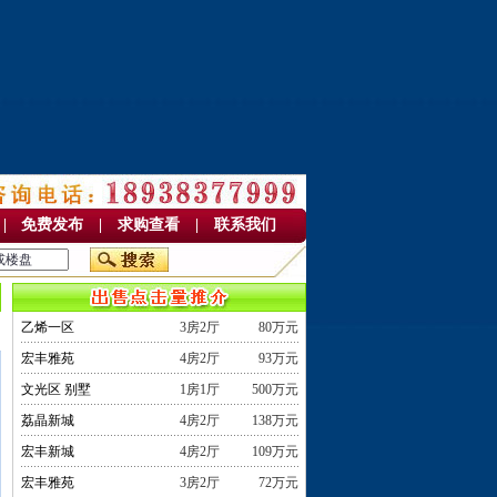
|
免费发布
|
求购查看
|
联系我们
乙烯一区
3房2厅
80万元
次
宏丰雅苑
4房2厅
93万元
文光区 别墅
1房1厅
500万元
荔晶新城
4房2厅
138万元
宏丰新城
4房2厅
109万元
宏丰雅苑
3房2厅
72万元