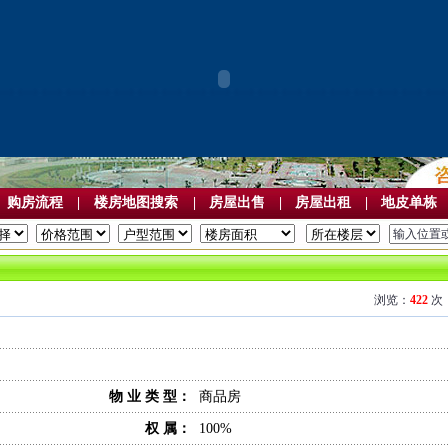
购房流程
|
楼房地图搜索
|
房屋出售
|
房屋出租
|
地皮单栋
浏览：
422
物 业 类 型：
商品房
权 属：
100%