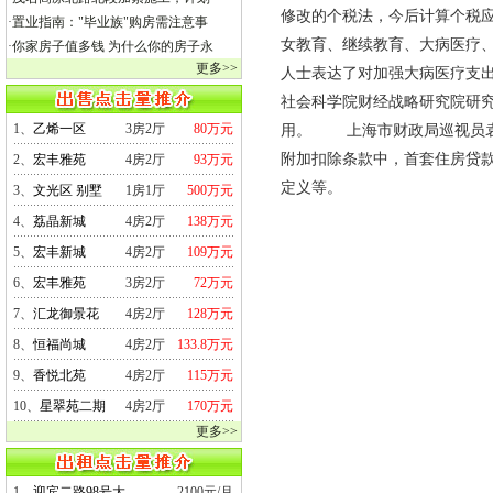
修改的个税法，今后计算个税应
·
置业指南："毕业族"购房需注意事
女教育、继续教育、大病医疗
·
你家房子值多钱 为什么你的房子永
更多>>
人士表达了对加强大病医疗支
社会科学院财经战略研究院研
1、
乙烯一区
3房2厅
80万元
用。 上海市财政局巡视员袁
附加扣除条款中，首套住房贷
2、
宏丰雅苑
4房2厅
93万元
定义等。
3、
文光区 别墅
1房1厅
500万元
4、
荔晶新城
4房2厅
138万元
5、
宏丰新城
4房2厅
109万元
6、
宏丰雅苑
3房2厅
72万元
7、
汇龙御景花
4房2厅
128万元
8、
恒福尚城
4房2厅
133.8万元
9、
香悦北苑
4房2厅
115万元
10、
星翠苑二期
4房2厅
170万元
更多>>
1、
迎宾二路98号大
2100元/月