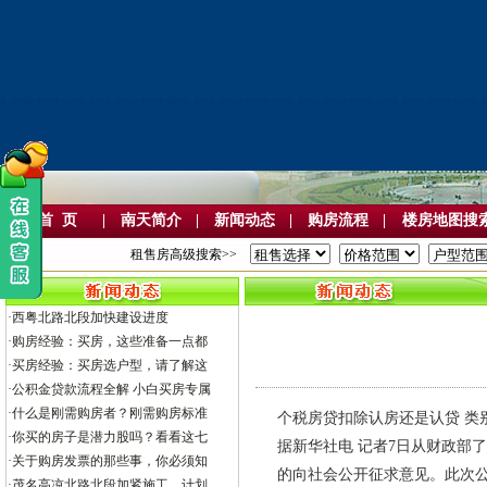
首 页
|
南天简介
|
新闻动态
|
购房流程
|
楼房地图搜
租售房高级搜索>>
·
西粤北路北段加快建设进度
·
购房经验：买房，这些准备一点都
·
买房经验：买房选户型，请了解这
·
公积金贷款流程全解 小白买房专属
·
什么是刚需购房者？刚需购房标准
个税房贷扣除认房还是认贷 类别：
·
你买的房子是潜力股吗？看看这七
据新华社电 记者7日从财政部
·
关于购房发票的那些事，你必须知
的向社会公开征求意见。此次
·
茂名高凉北路北段加紧施工，计划